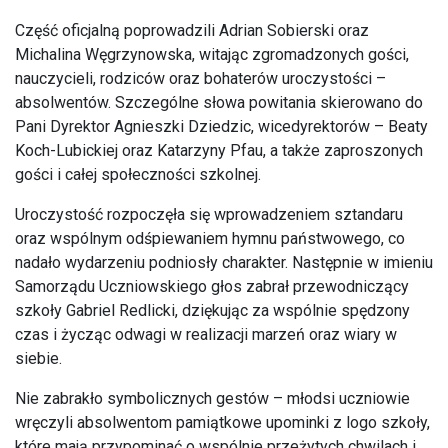
Część oficjalną poprowadzili Adrian Sobierski oraz
Michalina Węgrzynowska, witając zgromadzonych gości,
nauczycieli, rodziców oraz bohaterów uroczystości –
absolwentów. Szczególne słowa powitania skierowano do
Pani Dyrektor Agnieszki Dziedzic, wicedyrektorów – Beaty
Koch-Lubickiej oraz Katarzyny Pfau, a także zaproszonych
gości i całej społeczności szkolnej.
Uroczystość rozpoczęła się wprowadzeniem sztandaru
oraz wspólnym odśpiewaniem hymnu państwowego, co
nadało wydarzeniu podniosły charakter. Następnie w imieniu
Samorządu Uczniowskiego głos zabrał przewodniczący
szkoły Gabriel Redlicki, dziękując za wspólnie spędzony
czas i życząc odwagi w realizacji marzeń oraz wiary w
siebie.
Nie zabrakło symbolicznych gestów – młodsi uczniowie
wręczyli absolwentom pamiątkowe upominki z logo szkoły,
które mają przypominać o wspólnie przeżytych chwilach i