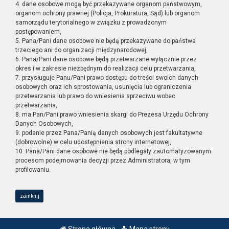
4. dane osobowe mogą być przekazywane organom państwowym,
organom ochrony prawnej (Policja, Prokuratura, Sąd) lub organom
samorządu terytorialnego w związku z prowadzonym
postępowaniem,
5. Pana/Pani dane osobowe nie będą przekazywane do państwa
trzeciego ani do organizacji międzynarodowej,
6. Pana/Pani dane osobowe będą przetwarzane wyłącznie przez
okres i w zakresie niezbędnym do realizacji celu przetwarzania,
7. przysługuje Panu/Pani prawo dostępu do treści swoich danych
osobowych oraz ich sprostowania, usunięcia lub ograniczenia
przetwarzania lub prawo do wniesienia sprzeciwu wobec
przetwarzania,
8. ma Pan/Pani prawo wniesienia skargi do Prezesa Urzędu Ochrony
Danych Osobowych,
9. podanie przez Pana/Panią danych osobowych jest fakultatywne
(dobrowolne) w celu udostępnienia strony internetowej,
10. Pana/Pani dane osobowe nie będą podlegały zautomatyzowanym
procesom podejmowania decyzji przez Administratora, w tym
profilowaniu.
zamknij
Strona główna
Mapa strony