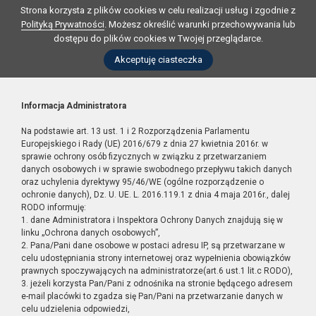
Strona korzysta z plików cookies w celu realizacji usług i zgodnie z
Polityką Prywatności
. Możesz określić warunki przechowywania lub
dostępu do plików cookies w Twojej przeglądarce.
Akceptuję ciasteczka
Informacja Administratora
Na podstawie art. 13 ust. 1 i 2 Rozporządzenia Parlamentu
Europejskiego i Rady (UE) 2016/679 z dnia 27 kwietnia 2016r. w
sprawie ochrony osób fizycznych w związku z przetwarzaniem
danych osobowych i w sprawie swobodnego przepływu takich danych
oraz uchylenia dyrektywy 95/46/WE (ogólne rozporządzenie o
ochronie danych), Dz. U. UE. L. 2016.119.1 z dnia 4 maja 2016r., dalej
RODO informuję:
1. dane Administratora i Inspektora Ochrony Danych znajdują się w
linku „Ochrona danych osobowych”,
2. Pana/Pani dane osobowe w postaci adresu IP, są przetwarzane w
celu udostępniania strony internetowej oraz wypełnienia obowiązków
prawnych spoczywających na administratorze(art.6 ust.1 lit.c RODO),
3. jeżeli korzysta Pan/Pani z odnośnika na stronie będącego adresem
e-mail placówki to zgadza się Pan/Pani na przetwarzanie danych w
celu udzielenia odpowiedzi,