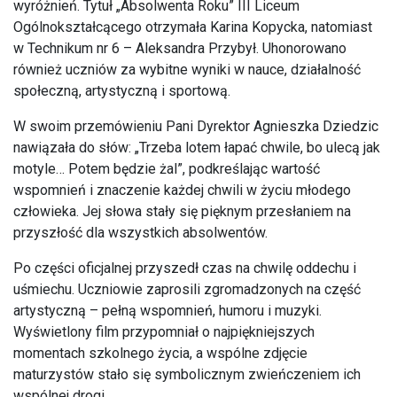
wyróżnień. Tytuł „Absolwenta Roku” III Liceum
Ogólnokształcącego otrzymała Karina Kopycka, natomiast
w Technikum nr 6 – Aleksandra Przybył. Uhonorowano
również uczniów za wybitne wyniki w nauce, działalność
społeczną, artystyczną i sportową.
W swoim przemówieniu Pani Dyrektor Agnieszka Dziedzic
nawiązała do słów: „Trzeba lotem łapać chwile, bo ulecą jak
motyle… Potem będzie żal”, podkreślając wartość
wspomnień i znaczenie każdej chwili w życiu młodego
człowieka. Jej słowa stały się pięknym przesłaniem na
przyszłość dla wszystkich absolwentów.
Po części oficjalnej przyszedł czas na chwilę oddechu i
uśmiechu. Uczniowie zaprosili zgromadzonych na część
artystyczną – pełną wspomnień, humoru i muzyki.
Wyświetlony film przypomniał o najpiękniejszych
momentach szkolnego życia, a wspólne zdjęcie
maturzystów stało się symbolicznym zwieńczeniem ich
wspólnej drogi.