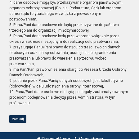
4. dane osobowe mogą być przekazywane organom państwowym,
organom ochrony prawnej (Policja, Prokuratura, Sąd) lub organom
samorządu terytorialnego w związku z prowadzonym
postępowaniem,
5. Pana/Pani dane osobowe nie będą przekazywane do państwa
trzeciego ani do organizacji międzynarodowej,
6. Pana/Pani dane osobowe będą przetwarzane wyłącznie przez
okres i w zakresie niezbędnym do realizacji celu przetwarzania,
7. przysługuje Panu/Pani prawo dostępu do treści swoich danych
osobowych oraz ich sprostowania, usunięcia lub ograniczenia
przetwarzania lub prawo do wniesienia sprzeciwu wobec
przetwarzania,
8. ma Pan/Pani prawo wniesienia skargi do Prezesa Urzędu Ochrony
Danych Osobowych,
9. podanie przez Pana/Panią danych osobowych jest fakultatywne
(dobrowolne) w celu udostępnienia strony internetowej,
10. Pana/Pani dane osobowe nie będą podlegały zautomatyzowanym
procesom podejmowania decyzji przez Administratora, w tym
profilowaniu.
zamknij
Strona główna
Mapa strony