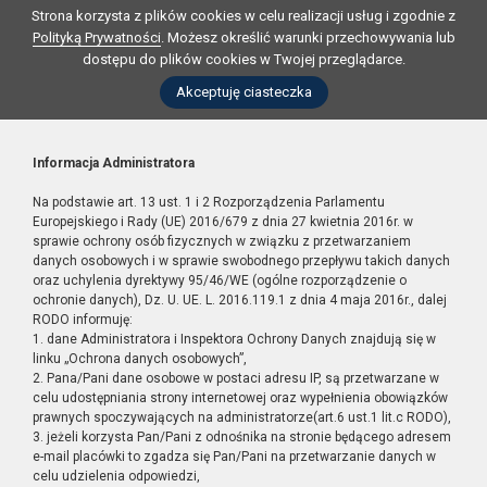
Strona korzysta z plików cookies w celu realizacji usług i zgodnie z
Polityką Prywatności
. Możesz określić warunki przechowywania lub
dostępu do plików cookies w Twojej przeglądarce.
Akceptuję ciasteczka
Informacja Administratora
Na podstawie art. 13 ust. 1 i 2 Rozporządzenia Parlamentu
Europejskiego i Rady (UE) 2016/679 z dnia 27 kwietnia 2016r. w
sprawie ochrony osób fizycznych w związku z przetwarzaniem
danych osobowych i w sprawie swobodnego przepływu takich danych
oraz uchylenia dyrektywy 95/46/WE (ogólne rozporządzenie o
ochronie danych), Dz. U. UE. L. 2016.119.1 z dnia 4 maja 2016r., dalej
RODO informuję:
1. dane Administratora i Inspektora Ochrony Danych znajdują się w
linku „Ochrona danych osobowych”,
2. Pana/Pani dane osobowe w postaci adresu IP, są przetwarzane w
celu udostępniania strony internetowej oraz wypełnienia obowiązków
prawnych spoczywających na administratorze(art.6 ust.1 lit.c RODO),
3. jeżeli korzysta Pan/Pani z odnośnika na stronie będącego adresem
e-mail placówki to zgadza się Pan/Pani na przetwarzanie danych w
celu udzielenia odpowiedzi,